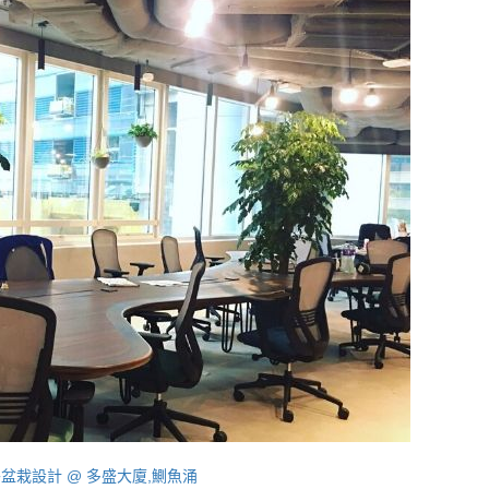
盆栽設計 @ 多盛大廈,鰂魚涌