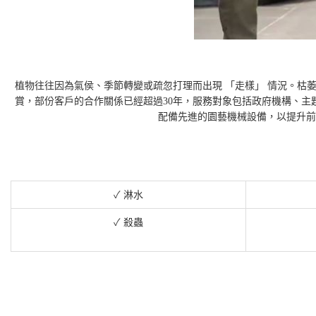
植物往往因為氣侯、季節轉變或疏忽打理而出現
「
走樣
」
情況。
枯
賞，部份客戶的合作關係已經超過
30
年，服務對象包括政府機構、主
配備先進的園藝機械設備，以提升前
✓
淋水
✓
殺蟲