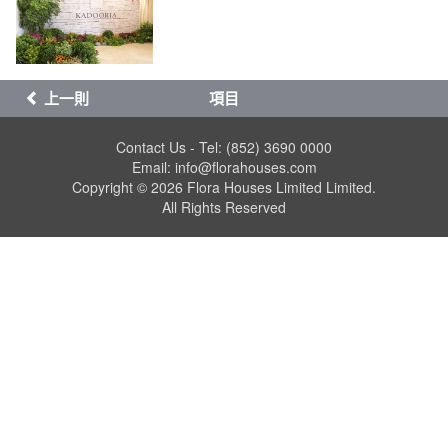
上一則
項目
Contact Us - Tel: (852) 3690 0000
Email: info@florahouses.com
Copyright © 2026 Flora Houses Limited Limited.
All Rights Reserved